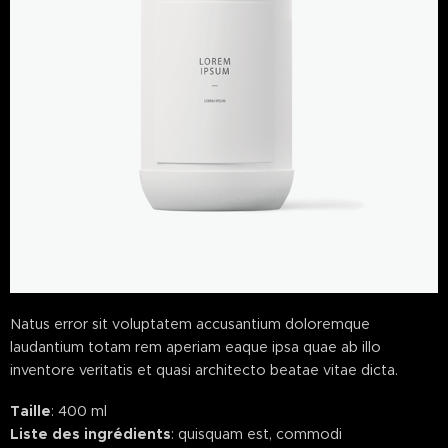
Natus error sit voluptatem accusantium doloremque
laudantium totam rem aperiam eaque ipsa quae ab illo
inventore veritatis et quasi architecto beatae vitae dicta.
Taille
: 400 ml
Liste des ingrédients
: quisquam est, commodi