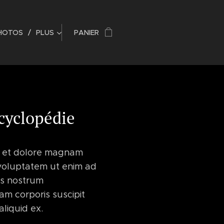
HOTOS
PLUS
PANIER
cyclopédie
e et dolore magnam
voluptatem ut enim ad
is nostrum
am corporis suscipit
aliquid ex.